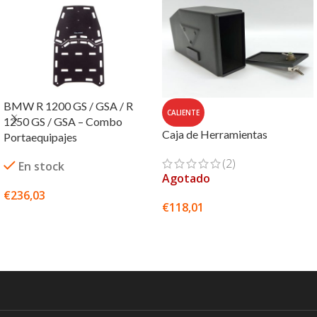
BMW R 1200 GS / GSA / R
CALIENTE
1250 GS / GSA – Combo
Caja de Herramientas
Portaequipajes
(2)
En stock
Agotado
€
236,03
€
118,01
AÑADIR AL CARRITO
SELECCIONAR OPCIONES