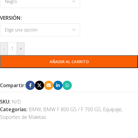
VERSIÓN
-
+
AÑADIR AL CARRITO
Compartir:
SKU:
N/D
Categorías:
BMW
,
BMW F 800 GS / F 700 GS
,
Equipaje
,
Soportes de Maletas