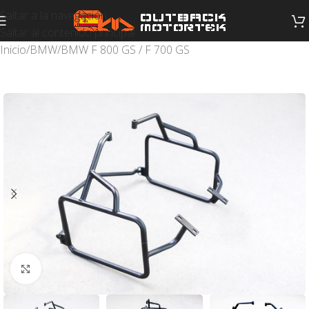
Saltar a la navegación
Saltar al contenido principal
Inicio
/
BMW
/
BMW F 800 GS / F 700 GS
Haga clic para ampliar