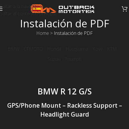
Saltar a la navegación
Saltar al contenido principal
Instalación de PDF
Home
>
Instalación de PDF
BMW
CFMOTO
Honda
Husqvarna
Kove
KTM
Suzuki
Triumph
BMW R 12 G/S
GPS/Phone Mount – Rackless Support –
Headlight Guard