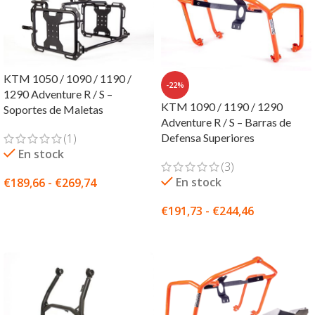
KTM 1050 / 1090 / 1190 /
-22%
1290 Adventure R / S –
KTM 1090 / 1190 / 1290
Soportes de Maletas
Adventure R / S – Barras de
(1)
Defensa Superiores
En stock
(3)
En stock
€
189,66
-
€
269,74
SELECCIONAR OPCIONES
€
191,73
-
€
244,46
SELECCIONAR OPCIONES