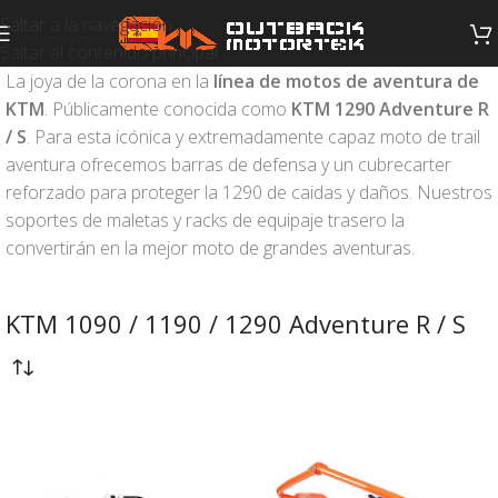
Saltar a la navegación
Saltar al contenido principal
La joya de la corona en la
línea de motos de aventura de
KTM
. Públicamente conocida como
KTM 1290 Adventure R
/ S
. Para esta icónica y extremadamente capaz moto de trail
aventura ofrecemos barras de defensa y un cubrecarter
reforzado para proteger la 1290 de caidas y daños. Nuestros
soportes de maletas y racks de equipaje trasero la
convertirán en la mejor moto de grandes aventuras.
KTM 1090 / 1190 / 1290 Adventure R / S