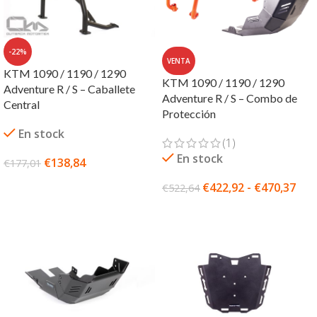
-22%
VENTA
KTM 1090 / 1190 / 1290
KTM 1090 / 1190 / 1290
Adventure R / S – Caballete
Adventure R / S – Combo de
Central
Protección
En stock
(1)
En stock
€
138,84
€
177,01
AÑADIR AL CARRITO
€
422,92
-
€
470,37
€
522,64
SELECCIONAR OPCIONES