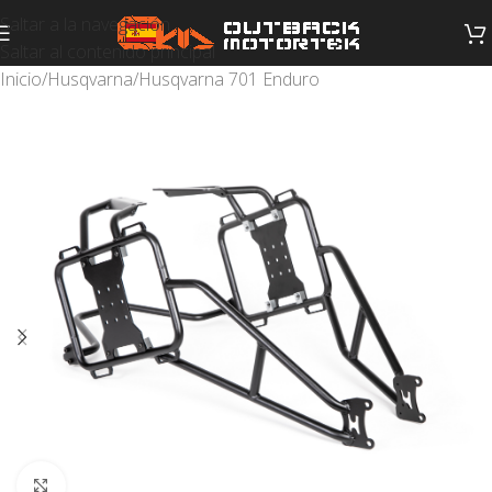
Saltar a la navegación
Saltar al contenido principal
Inicio
/
Husqvarna
/
Husqvarna 701 Enduro
Haga clic para ampliar