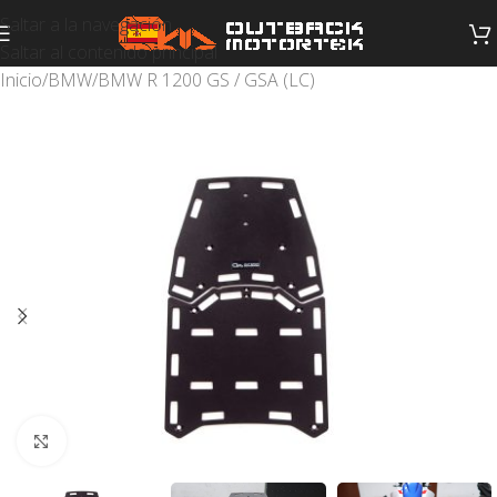
Saltar a la navegación
Saltar al contenido principal
Inicio
/
BMW
/
BMW R 1200 GS / GSA (LC)
Haga clic para ampliar