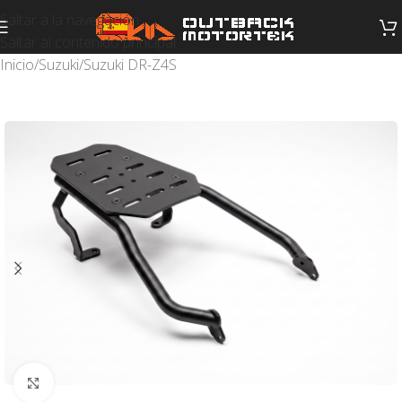
Saltar a la navegación
Saltar al contenido principal
Inicio
/
Suzuki
/
Suzuki DR-Z4S
Haga clic para ampliar