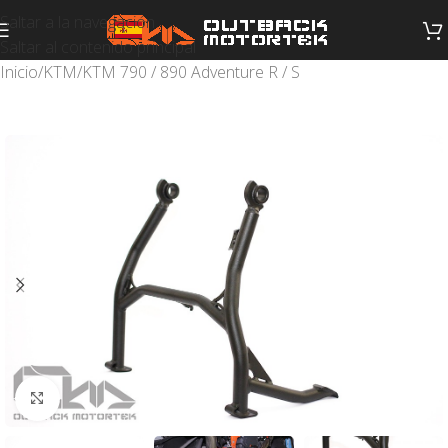
Saltar a la navegación
Saltar al contenido principal
Inicio
/
KTM
/
KTM 790 / 890 Adventure R / S
Haga clic para ampliar