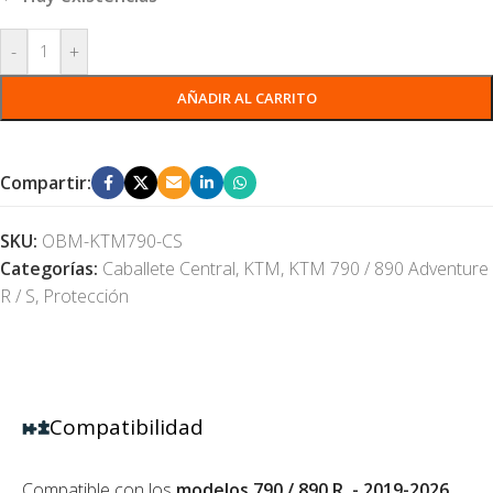
-
+
AÑADIR AL CARRITO
Compartir:
SKU:
OBM-KTM790-CS
Categorías:
Caballete Central
,
KTM
,
KTM 790 / 890 Adventure
R / S
,
Protección
Compatibilidad
Compatible con los
modelos 790 / 890 R - 2019-2026
.