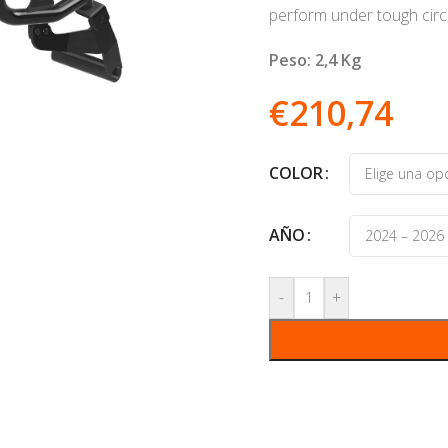
perform under tough cir
Peso: 2,4 Kg
€
210,74
COLOR
AÑO
-
+