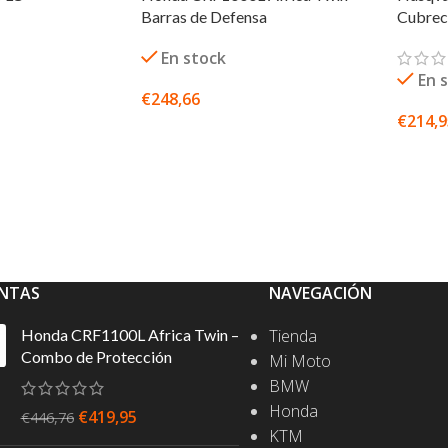
Barras de Defensa
Cubrec
En stock
En 
€
248,66
€
214,
SELECCIONAR OPCIONES
PCIONES
SELEC
NTAS
NAVEGACIÓN
Honda CRF1100L Africa Twin –
Tienda
Combo de Protección
Mi Moto
BMW
Honda
€
419,95
€
446,76
KTM