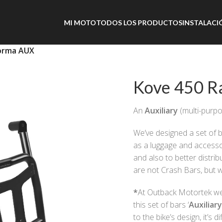
MI MOTO
TODOS LOS PRODUCTOS
INSTALACI
forma AUX
Kove 450 Ra
An
Auxiliary
(multi-purp
We’ve designed a set of b
as a luggage and accesso
and also to better distri
are not Crash Bars, but wil
*
At Outback Motortek we 
this set of bars ‘
Auxiliar
to the bike’s design, it’s 