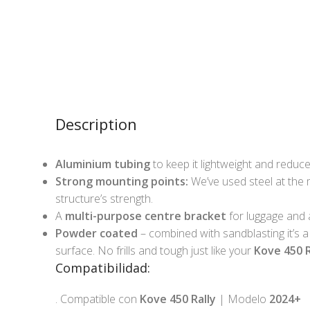
Description
Aluminium tubing
to keep it lightweight and reduce
Strong
mounting points:
We’ve used steel at the 
structure’s strength.
A
multi-purpose centre bracket
for luggage and 
Powder coated
– combined with sandblasting it’s a
surface. No frills and tough just like your
Kove 450 R
Compatibilidad:
. Compatible con
Kove 450 Rally
| Modelo
2024+