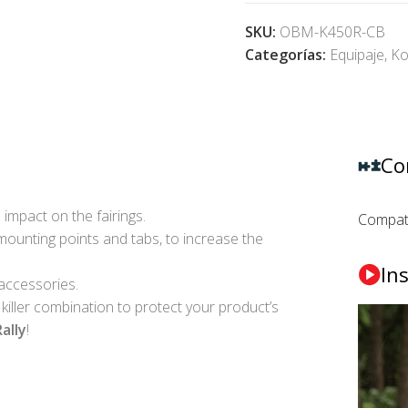
SKU:
OBM-K450R-CB
Categorías:
Equipaje
,
Ko
Co
 impact on the fairings.
Compat
mounting points and tabs, to increase the
In
accessories.
 killer combination to protect your product’s
ally
!