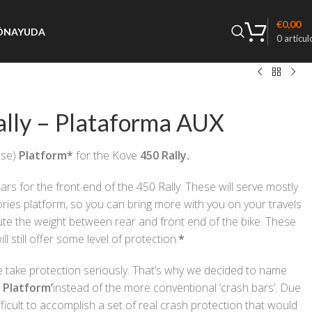
€
0,00
ÓN
AYUDA
0
artícul
lly – Plataforma AUX
ose)
Platform*
for the Kove
450 Rally.
ars for the front end of the 450 Rally. These will serve mostly
ries platform, so you can bring more with you on your travels
bute the weight between rear and front end of the bike. These
l still offer some level of protection.
*
take protection seriously. That’s why we decided to name
y Platform’
instead of the more conventional ‘crash bars’. Due
difficult to accomplish a set of real crash protection that would