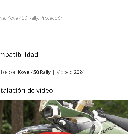
ve
,
Kove 450 Rally
,
Protección
mpatibilidad
ible con
Kove 450 Rally
| Modelo
2024+
stalación de vídeo