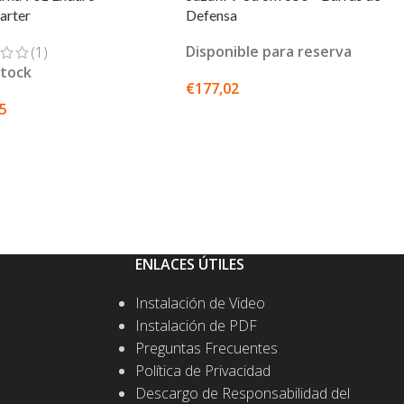
Defensa
arter
Disponible para reserva
(1)
stock
€
177,02
95
SELECCIONAR OPCIONES
CIONAR OPCIONES
ENLACES ÚTILES
Instalación de Video
Instalación de PDF
Preguntas Frecuentes
Política de Privacidad
Descargo de Responsabilidad del