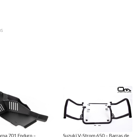
as
Suzuki V-Strom 650 – Barras de
rna 701 Enduro –