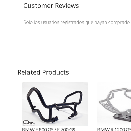
Customer Reviews
Solo los usuarios registrados que hayan comprado
Related Products
BMW F 800 GS / F 700 GS –
BMW R 1200 GS