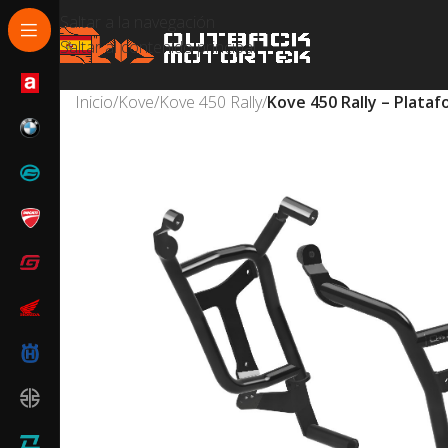
Saltar a la navegación
Saltar al contenido principal
Inicio
/
Kove
/
Kove 450 Rally
/
Kove 450 Rally – Plata