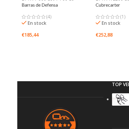
Barras de Defensa
Cubrecarter
(4)
(1)
En stock
En stock
€
185,44
€
252,88
SELECCIONAR OPCIONES
SELECCIONAR O
TOP VE