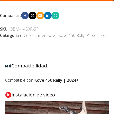
Compartir:
SKU:
OBM-K450R-SP
Categorías:
Cubrecarter
,
Kove
,
Kove 450 Rally
,
Protección
Compatibilidad
Compatible con
Kove 450 Rally | 2024+
Instalación de vídeo