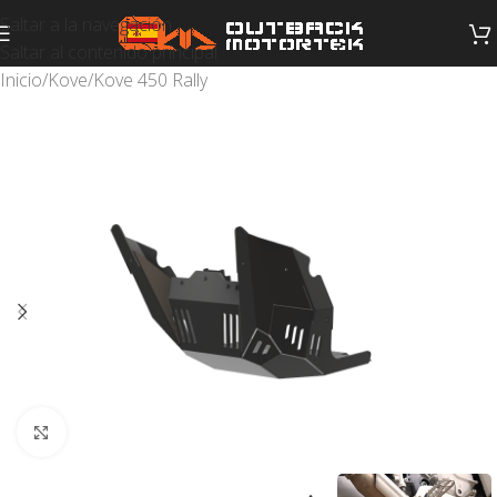
Saltar a la navegación
Saltar al contenido principal
Inicio
/
Kove
/
Kove 450 Rally
Haga clic para ampliar