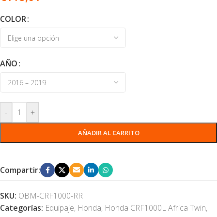
COLOR
AÑO
-
+
AÑADIR AL CARRITO
Compartir:
SKU:
OBM-CRF1000-RR
Categorías:
Equipaje
,
Honda
,
Honda CRF1000L Africa Twin
,