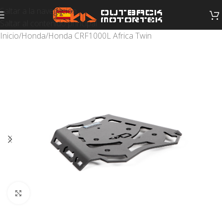
Saltar a la navegación
Saltar al contenido principal
Inicio
/
Honda
/
Honda CRF1000L Africa Twin
Haga clic para ampliar