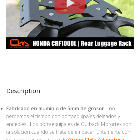
Description
Fabricado en aluminio de 5mm de grosor
– no
perdemos el tiempo con portaequipajes delgados y
endebles. ¡Los portaequipajes de Outback Motortek son
la solución cuando se trata de empacar juntamente con
los cordones de amarre de
Green Chile Adventure