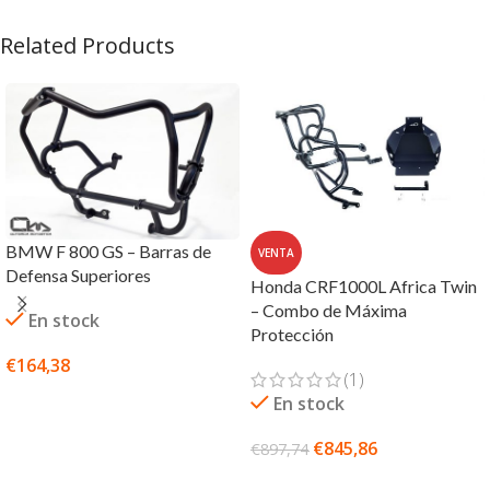
Related Products
BMW F 800 GS – Barras de
VENTA
Defensa Superiores
Honda CRF1000L Africa Twin
– Combo de Máxima
En stock
Protección
€
164,38
(1)
SELECCIONAR OPCIONES
En stock
€
845,86
€
897,74
SELECCIONAR OPCIONES