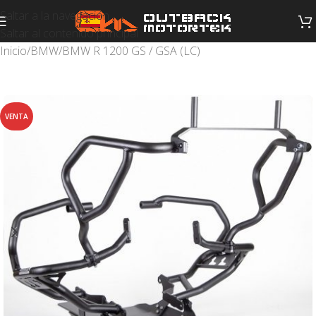
Saltar a la navegación
Saltar al contenido principal
Inicio
/
BMW
/
BMW R 1200 GS / GSA (LC)
VENTA