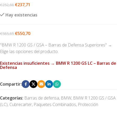
€
237,71
€
252,88
Hay existencias
€
550,70
€
585,85
"BMW R 1200 GS / GSA – Barras de Defensa Superiores"
→
Elige las opciones del producto.
Existencias insuficientes → BMW R 1200 GS LC – Barras de
Defensa
Compartir:
Categorías:
Barras de defensa
,
BMW
,
BMW R 1200 GS / GSA
(LC)
,
Cubrecarter
,
Paquetes Combinados
,
Protección