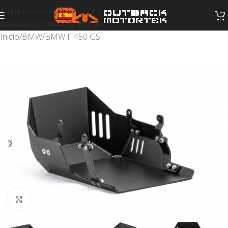
Saltar a la navegación
Saltar al contenido principal
Inicio
/
BMW
/
BMW F 450 GS
Haga clic para ampliar