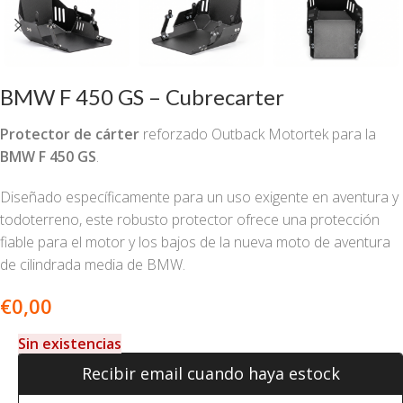
BMW F 450 GS – Cubrecarter
Protector de cárter
reforzado Outback Motortek para la
BMW F 450 GS
.
Diseñado específicamente para un uso exigente en aventura y
todoterreno, este robusto protector ofrece una protección
fiable para el motor y los bajos de la nueva moto de aventura
de cilindrada media de BMW.
€
0,00
Sin existencias
Recibir email cuando haya estock