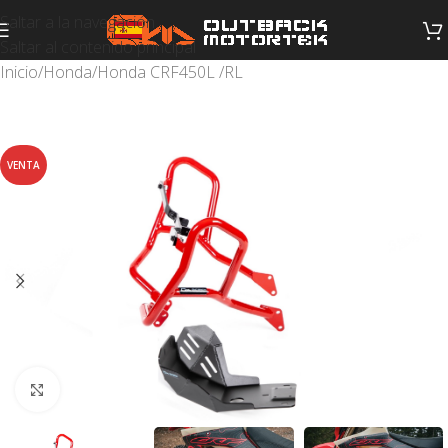
Saltar a la navegación
Saltar al contenido principal
Inicio
/
Honda
/
Honda CRF450L /RL
VENTA
Haga clic para ampliar