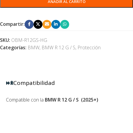
AÑADIR AL CARRITO
Compartir:
SKU:
OBM-R12GS-HG
Categorías:
BMW
,
BMW R 12 G / S
,
Protección
Compatibilidad
Compatible con la
BMW R 12 G / S (2025+)