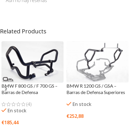
Aún no hay reseñas
Related Products
BMW F 800 GS / F 700 GS –
BMW R 1200 GS / GSA –
Barras de Defensa
Barras de Defensa Superiores
(4)
En stock
En stock
€
252,88
€
185,44
SELECCIONAR OPCIONES