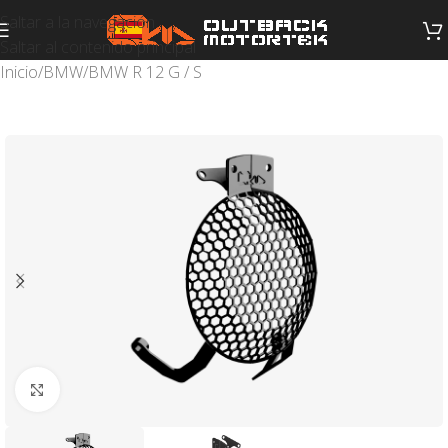
Saltar a la navegación
Saltar al contenido principal
Inicio
/
BMW
/
BMW R 12 G / S
Haga clic para ampliar