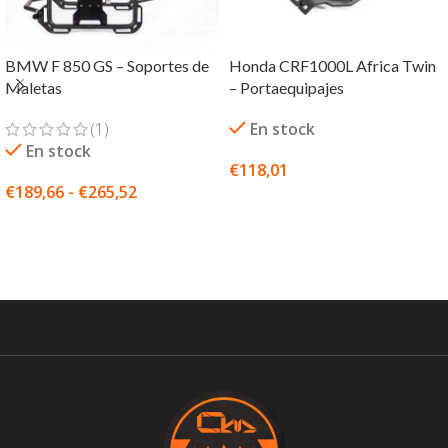
BMW F 850 GS – Soportes de
Honda CRF1000L Africa Twin
Maletas
– Portaequipajes
(1)
En stock
En stock
€
118,01
€
189,66
-
€
265,52
SELECCIONAR OPCIONES
SELECCIONAR OPCIONES