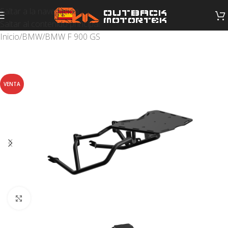
Saltar a la navegación
Saltar al contenido principal
Inicio
/
BMW
/
BMW F 900 GS
VENTA
Haga clic para ampliar