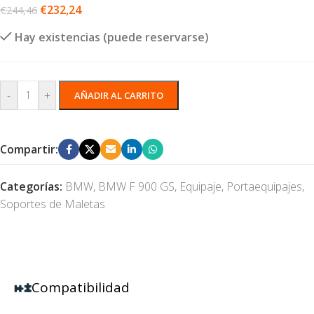
€
232,24
€
244,46
Hay existencias (puede reservarse)
-
+
AÑADIR AL CARRITO
Compartir:
Categorías:
BMW
,
BMW F 900 GS
,
Equipaje
,
Portaequipajes
,
Soportes de Maletas
Compatibilidad