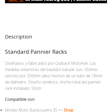
Description
Standard Pannier Racks
Diseñados y fabricados por Outback Motortek. Las
medidas exteriores del bastidor tubular son: 350mm
(ancho) por 250mm (alto) hechos de un tubo de 18mm
de diámetro. Diseño simétrico. Ancho total del pannier
rack instalado: 50cm
Compatible con:
Mosko Moto Backcountry 35 >>
Shop