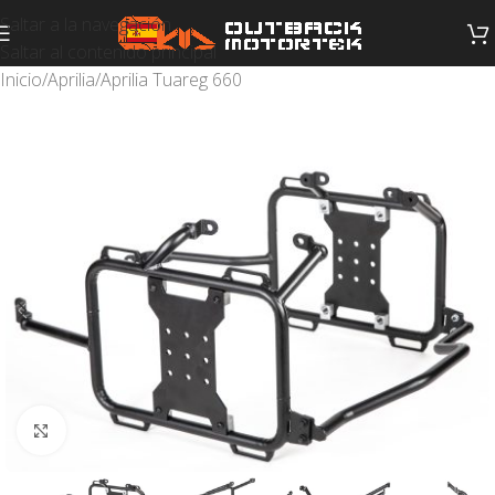
Saltar a la navegación
Saltar al contenido principal
Inicio
/
Aprilia
/
Aprilia Tuareg 660
Haga clic para ampliar