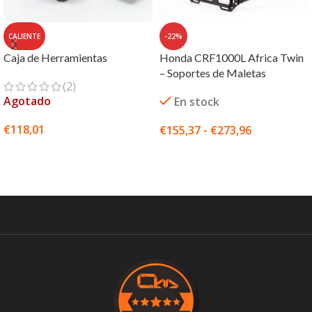
CALIENTE
-22%
Caja de Herramientas
Honda CRF1000L Africa Twin
– Soportes de Maletas
(2)
Agotado
En stock
€
118,01
€
155,37
-
€
273,96
SELECCIONAR OPCIONES
SELECCIONAR OPCIONES