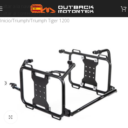
Saltar a la navegación
Saltar al contenido principal
Inicio
/
Triumph
/
Triumph Tiger 1200
Haga clic para ampliar