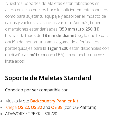
Nuestros Soportes de Maletas están fabricados en
acero dulce, lo que los hace lo suficientemente robustos
como para sujetar tu equipaje y absorber el impacto de
caídas y vuelcos si las cosas van mal. Además, tienen
dimensiones estandarizadas
[350 mm (L) x 250 (H)
hechas de tubos de
18 mm de diámetro
], lo que te da la
opción de montar una amplia gama de alforjas. ¡Los
portaequipajes para la
Tiger 1200
están disponibles con
un diseño
asimétrico
con (TBA) cm de ancho una vez
instalados!
Soporte de Maletas Standard
Conocido por ser compatible con:
Mosko Moto
Backcountry Pannier Kit
Kriega
OS 22
,
OS 32
and
OS 38
(con OS-Platform)
ADVWORX / TREKK – 30L/20L