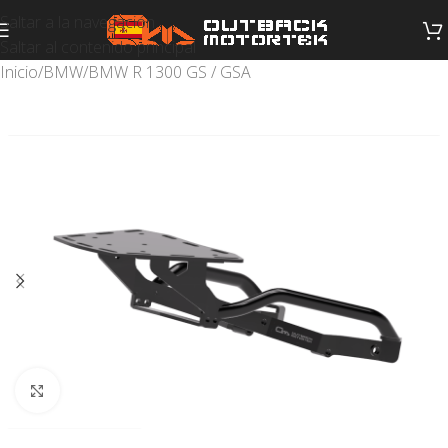
Saltar a la navegación
Saltar al contenido principal
Inicio
/
BMW
/
BMW R 1300 GS / GSA
Haga clic para ampliar