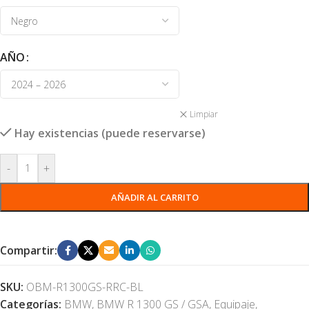
AÑO
Limpiar
Hay existencias (puede reservarse)
-
+
AÑADIR AL CARRITO
Compartir:
SKU:
OBM-R1300GS-RRC-BL
Categorías:
BMW
,
BMW R 1300 GS / GSA
,
Equipaje
,