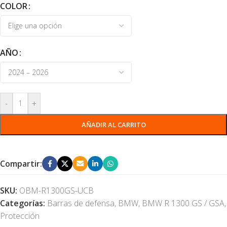
COLOR
AÑO
-
+
AÑADIR AL CARRITO
Compartir:
SKU:
OBM-R1300GS-UCB
Categorías:
Barras de defensa
,
BMW
,
BMW R 1300 GS / GSA
,
Protección