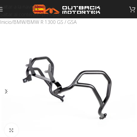
Saltar a la navegación
Saltar al contenido principal
Inicio
/
BMW
/
BMW R 1300 GS / GSA
Haga clic para ampliar